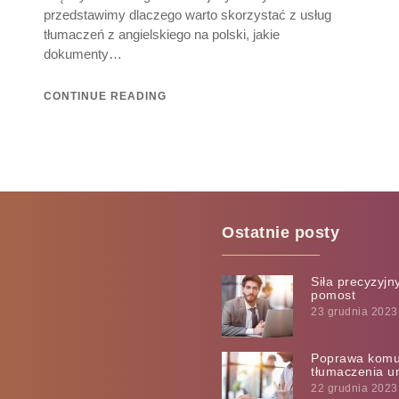
przedstawimy dlaczego warto skorzystać z usług
tłumaczeń z angielskiego na polski, jakie
dokumenty…
CONTINUE READING
Ostatnie posty
Siła precyzyj
pomost
23 grudnia 2023
Poprawa komuni
tłumaczenia u
22 grudnia 2023