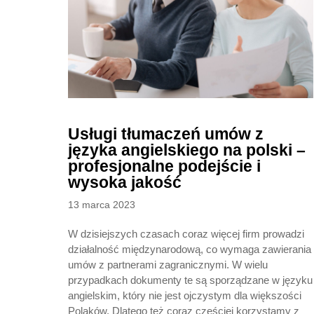
Usługi tłumaczeń umów z
języka angielskiego na polski –
profesjonalne podejście i
wysoka jakość
Posted
13 marca 2023
on
W dzisiejszych czasach coraz więcej firm prowadzi
działalność międzynarodową, co wymaga zawierania
umów z partnerami zagranicznymi. W wielu
przypadkach dokumenty te są sporządzane w języku
angielskim, który nie jest ojczystym dla większości
Polaków. Dlatego też coraz częściej korzystamy z