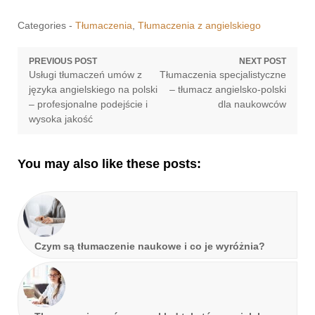
Categories -
Tłumaczenia
,
Tłumaczenia z angielskiego
Nawigacja
PREVIOUS POST
NEXT POST
Previous
Next
Usługi tłumaczeń umów z
Tłumaczenia specjalistyczne
wpisu
post:
post:
języka angielskiego na polski
– tłumacz angielsko-polski
– profesjonalne podejście i
dla naukowców
wysoka jakość
You may also like these posts:
Czym są tłumaczenie naukowe i co je wyróżnia?