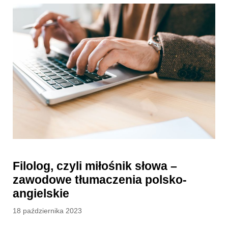
Filolog, czyli miłośnik słowa –
zawodowe tłumaczenia polsko-
angielskie
Posted
18 października 2023
on