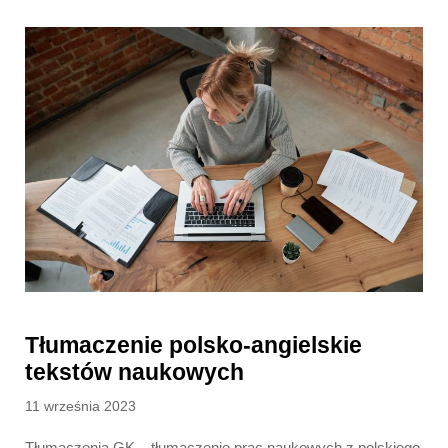
Tłumaczenie polsko-angielskie
tekstów naukowych
Posted
11 września 2023
on
Tłumaczenia GK – tłumaczenie prac naukowych z polskiego