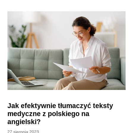
Jak efektywnie tłumaczyć teksty
medyczne z polskiego na
angielski?
Posted
27 sierpnia 2023