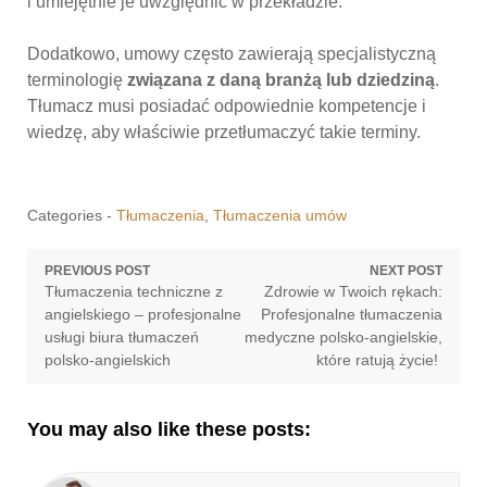
i umiejętnie je uwzględnić w przekładzie.
Dodatkowo, umowy często zawierają specjalistyczną
terminologię
związana z daną branżą lub dziedziną
.
Tłumacz musi posiadać odpowiednie kompetencje i
wiedzę, aby właściwie przetłumaczyć takie terminy.
Categories -
Tłumaczenia
,
Tłumaczenia umów
Nawigacja
PREVIOUS POST
NEXT POST
Previous
Next
Tłumaczenia techniczne z
Zdrowie w Twoich rękach:
wpisu
post:
post:
angielskiego – profesjonalne
Profesjonalne tłumaczenia
usługi biura tłumaczeń
medyczne polsko-angielskie,
polsko-angielskich
które ratują życie!
You may also like these posts: